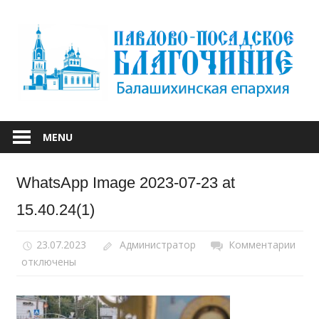
Skip
to
content
БАЛАШИХИНСКОЙ ЕПАРХИИ
ПАВЛОВО-
MENU
ПОСАДСКОЕ
WhatsApp Image 2023-07-23 at
БЛАГОЧИНИЕ
15.40.24(1)
23.07.2023
Администратор
Комментарии
к
отключены
запи
Wha
Ima
2023