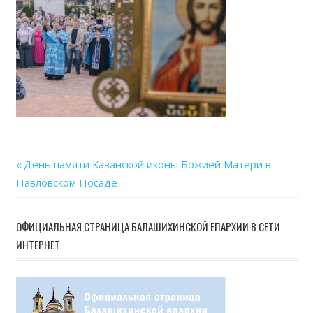
07-
23
at
15.40
Previous
День памяти Казанской иконы Божией Матери в
Навигация
Павловском Посаде
Post:
по
ОФИЦИАЛЬНАЯ СТРАНИЦА БАЛАШИХИНСКОЙ ЕПАРХИИ В СЕТИ
записям
ИНТЕРНЕТ