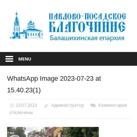
Skip
to
content
БАЛАШИХИНСКОЙ ЕПАРХИИ
ПАВЛОВО-
MENU
ПОСАДСКОЕ
WhatsApp Image 2023-07-23 at
БЛАГОЧИНИЕ
15.40.23(1)
23.07.2023
Администратор
Комментарии
к
отключены
запи
Wha
Ima
2023