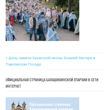
07-
23
at
15.40
Previous
День памяти Казанской иконы Божией Матери в
Навигация
Павловском Посаде
Post:
по
ОФИЦИАЛЬНАЯ СТРАНИЦА БАЛАШИХИНСКОЙ ЕПАРХИИ В СЕТИ
записям
ИНТЕРНЕТ