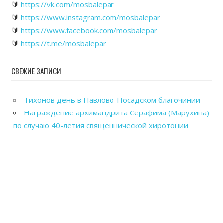
🔰
https://vk.com/mosbalepar
🔰
https://www.instagram.com/mosbalepar
🔰
https://www.facebook.com/mosbalepar
🔰
https://t.me/mosbalepar
СВЕЖИЕ ЗАПИСИ
Тихонов день в Павлово-Посадском благочинии
Награждение архимандрита Серафима (Марухина)
по случаю 40-летия священнической хиротонии
Общегородской выпускной вечер в Павловском
Посаде
Рабочие посещения храмов Павлово-Посадского
благочиния
Отправка гуманитарного груза в зону СВО из
Павловского Посада