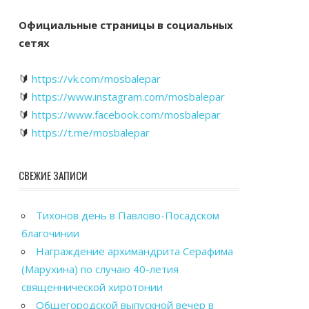
Официальные страницы в социальных
сетях
🔰
https://vk.com/mosbalepar
🔰
https://www.instagram.com/mosbalepar
🔰
https://www.facebook.com/mosbalepar
🔰
https://t.me/mosbalepar
СВЕЖИЕ ЗАПИСИ
Тихонов день в Павлово-Посадском
благочинии
Награждение архимандрита Серафима
(Марухина) по случаю 40-летия
священнической хиротонии
Общегородской выпускной вечер в