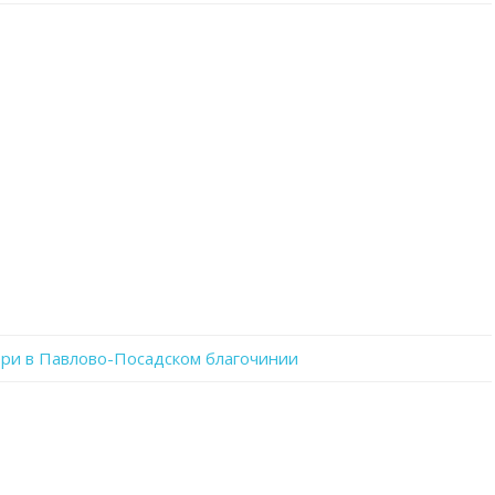
записи
Vt-
1c9YIUh4
ри в Павлово-Посадском благочинии