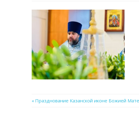
Previous
Празднование Казанской иконе Божией Мате
Навигация
Post:
по
записям