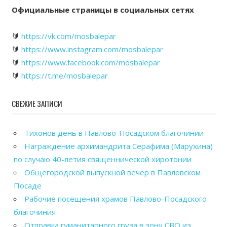
Официальные страницы в социальных сетях
🔰
https://vk.com/mosbalepar
🔰
https://www.instagram.com/mosbalepar
🔰
https://www.facebook.com/mosbalepar
🔰
https://t.me/mosbalepar
СВЕЖИЕ ЗАПИСИ
Тихонов день в Павлово-Посадском благочинии
Награждение архимандрита Серафима (Марухина)
по случаю 40-летия священнической хиротонии
Общегородской выпускной вечер в Павловском
Посаде
Рабочие посещения храмов Павлово-Посадского
благочиния
Отправка гуманитарного груза в зону СВО из