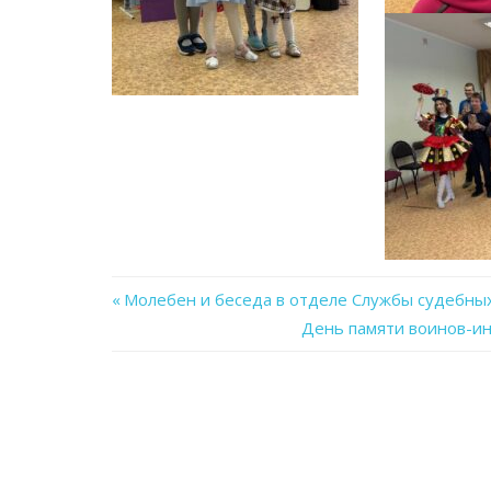
Previous
Молебен и беседа в отделе Службы судебных
Навигация
Post:
Next
День памяти воинов-ин
Post:
по
записям