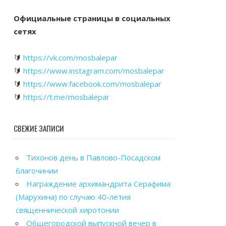
Официальные страницы в социальных
сетях
🔰
https://vk.com/mosbalepar
🔰
https://www.instagram.com/mosbalepar
🔰
https://www.facebook.com/mosbalepar
🔰
https://t.me/mosbalepar
СВЕЖИЕ ЗАПИСИ
Тихонов день в Павлово-Посадском
благочинии
Награждение архимандрита Серафима
(Марухина) по случаю 40-летия
священнической хиротонии
Общегородской выпускной вечер в