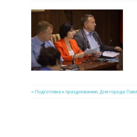
Previous
Подготовка к празднованию Дня города Пав
Навигация
Post:
по
записям