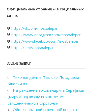
Официальные страницы в социальных
сетях
🔰
https://vk.com/mosbalepar
🔰
https://www.instagram.com/mosbalepar
🔰
https://www.facebook.com/mosbalepar
🔰
https://t.me/mosbalepar
СВЕЖИЕ ЗАПИСИ
Тихонов день в Павлово-Посадском
благочинии
Награждение архимандрита Серафима
(Марухина) по случаю 40-летия
священнической хиротонии
Общегородской выпускной вечер в