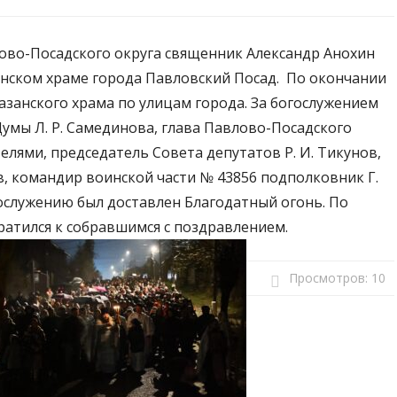
лово-Посадского округа священник Александр Анохин
анском храме города Павловский Посад. По окончании
азанского храма по улицам города. За богослужением
умы Л. Р. Самединова, глава Павлово-Посадского
телями, председатель Совета депутатов Р. И. Тикунов,
в, командир воинской части № 43856 подполковник Г.
огослужению был доставлен Благодатный огонь. По
атился к собравшимся с поздравлением.
Просмотров:
10