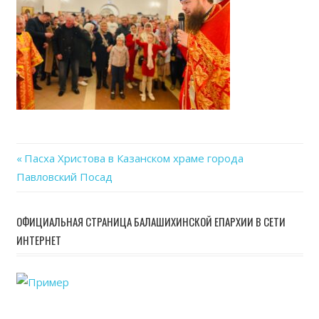
24
at
11.3
Previous
Пасха Христова в Казанском храме города
Навигация
Павловский Посад
Post:
по
ОФИЦИАЛЬНАЯ СТРАНИЦА БАЛАШИХИНСКОЙ ЕПАРХИИ В СЕТИ
записям
ИНТЕРНЕТ