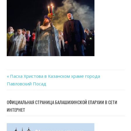
04-
24
at
11.00
Previous
Пасха Христова в Казанском храме города
Навигация
Павловский Посад
Post:
по
ОФИЦИАЛЬНАЯ СТРАНИЦА БАЛАШИХИНСКОЙ ЕПАРХИИ В СЕТИ
записям
ИНТЕРНЕТ