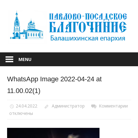
Skip
to
content
БАЛАШИХИНСКОЙ ЕПАРХИИ
ПАВЛОВО-
MENU
ПОСАДСКОЕ
WhatsApp Image 2022-04-24 at
БЛАГОЧИНИЕ
11.00.02(1)
24.04.2022
Администратор
Комментарии
к
отключены
запи
Wha
Ima
2022