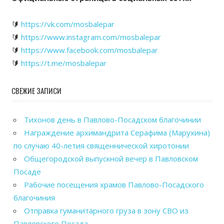
🔰
https://vk.com/mosbalepar
🔰
https://www.instagram.com/mosbalepar
🔰
https://www.facebook.com/mosbalepar
🔰
https://t.me/mosbalepar
СВЕЖИЕ ЗАПИСИ
Тихонов день в Павлово-Посадском благочинии
Награждение архимандрита Серафима (Марухина)
по случаю 40-летия священнической хиротонии
Общегородской выпускной вечер в Павловском
Посаде
Рабочие посещения храмов Павлово-Посадского
благочиния
Отправка гуманитарного груза в зону СВО из
Павловского Посада