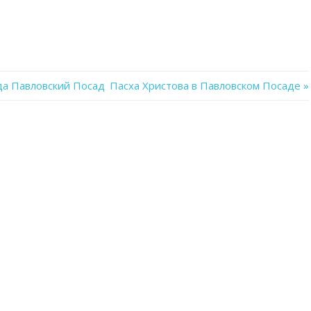
да Павловский Посад
Next
Пасха Христова в Павловском Посаде
Post: