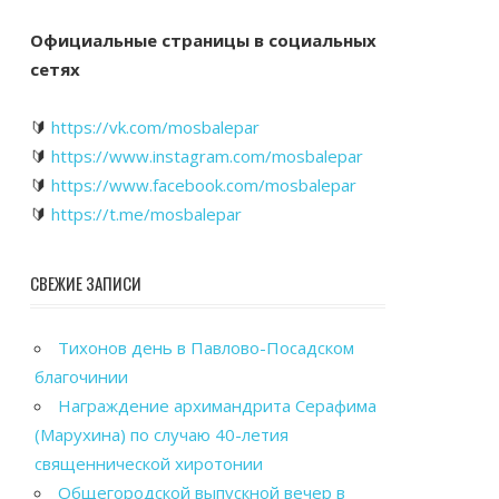
Официальные страницы в социальных
сетях
🔰
https://vk.com/mosbalepar
🔰
https://www.instagram.com/mosbalepar
🔰
https://www.facebook.com/mosbalepar
🔰
https://t.me/mosbalepar
СВЕЖИЕ ЗАПИСИ
Тихонов день в Павлово-Посадском
благочинии
Награждение архимандрита Серафима
(Марухина) по случаю 40-летия
священнической хиротонии
Общегородской выпускной вечер в