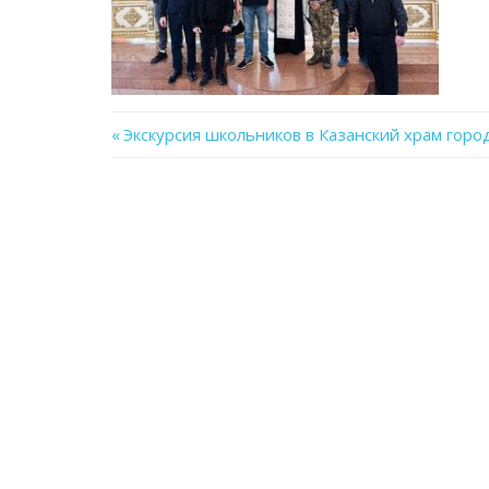
Previous
Экскурсия школьников в Казанский храм горо
Навигация
Post:
по
записям