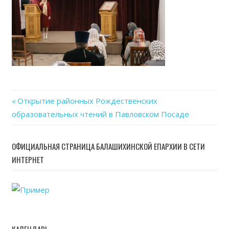
15
at
21.2
Previous
Открытие районных Рождественских
Навигация
образовательных чтений в Павловском Посаде
Post:
по
ОФИЦИАЛЬНАЯ СТРАНИЦА БАЛАШИХИНСКОЙ ЕПАРХИИ В СЕТИ
записям
ИНТЕРНЕТ
КАЛЕНДАРЬ