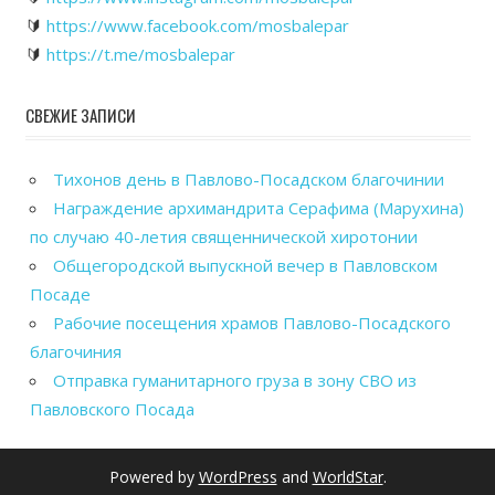
🔰
https://www.facebook.com/mosbalepar
🔰
https://t.me/mosbalepar
СВЕЖИЕ ЗАПИСИ
Тихонов день в Павлово-Посадском благочинии
Награждение архимандрита Серафима (Марухина)
по случаю 40-летия священнической хиротонии
Общегородской выпускной вечер в Павловском
Посаде
Рабочие посещения храмов Павлово-Посадского
благочиния
Отправка гуманитарного груза в зону СВО из
Павловского Посада
Powered by
WordPress
and
WorldStar
.