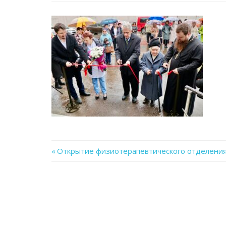
Previous
Открытие физиотерапевтического отделения
Навигация
Post:
по
записям