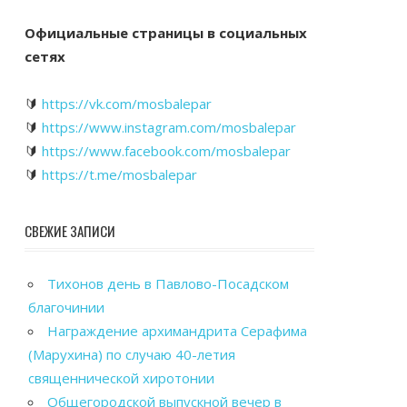
Официальные страницы в социальных
сетях
🔰
https://vk.com/mosbalepar
🔰
https://www.instagram.com/mosbalepar
🔰
https://www.facebook.com/mosbalepar
🔰
https://t.me/mosbalepar
СВЕЖИЕ ЗАПИСИ
Тихонов день в Павлово-Посадском
благочинии
Награждение архимандрита Серафима
(Марухина) по случаю 40-летия
священнической хиротонии
Общегородской выпускной вечер в