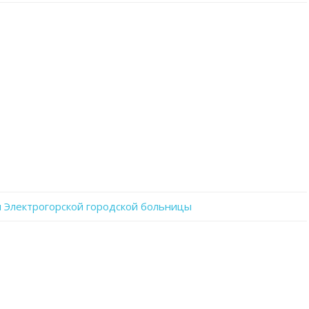
записи
IMG_20231016_125141_785
 Электрогорской городской больницы