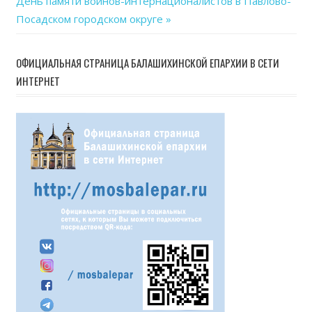
Next
День памяти воинов-интернационалистов в Павлово-
по
Post:
Посадском городском округе
записям
ОФИЦИАЛЬНАЯ СТРАНИЦА БАЛАШИХИНСКОЙ ЕПАРХИИ В СЕТИ
ИНТЕРНЕТ