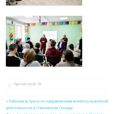
Просмотров:
36
Previous
Рабочая встреча по направлениям внебогослужебной
Навигация
деятельности в Павловском Посаде
Post: