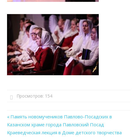
Просмотров:
154
Previous
Память новомучеников Павлово-Посадских в
Навигация
Казанском храме города Павловский Посад
Post:
Next
Краеведческая лекция в Доме детского творчества
по