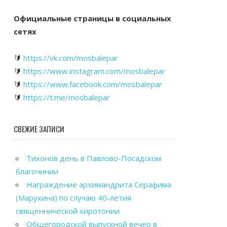
Официальные страницы в социальных
сетях
🔰
https://vk.com/mosbalepar
🔰
https://www.instagram.com/mosbalepar
🔰
https://www.facebook.com/mosbalepar
🔰
https://t.me/mosbalepar
СВЕЖИЕ ЗАПИСИ
Тихонов день в Павлово-Посадском
благочинии
Награждение архимандрита Серафима
(Марухина) по случаю 40-летия
священнической хиротонии
Общегородской выпускной вечер в