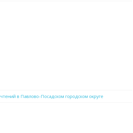
записи
zpr-
ZCdsXhc
чтений в Павлово-Посадском городском округе