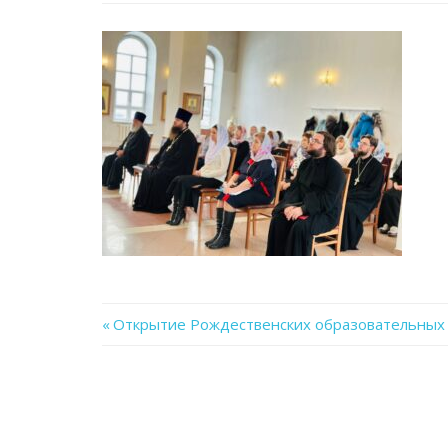
Previous
Открытие Рождественских образовательных 
Навигация
Post:
по
записям