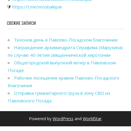
🔰
https://t.me/mosbalepar
СВЕЖИЕ ЗАПИСИ
Тихонов день в Павлово-Посадском благочинии
Награждение архимандрита Серафима (Марухина)
по случаю 40-летия священнической хиротонии
Общегородской выпускной вечер в Павловском
Посаде
Рабочие посещения храмов Павлово-Посадского
благочиния
Отправка гуманитарного груза в зону СВО из
Павловского Посада
Powered by
WordPress
and
WorldStar
.