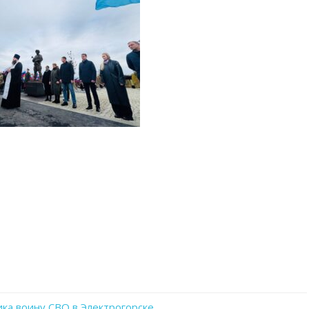
ка воину СВО в Электрогорске