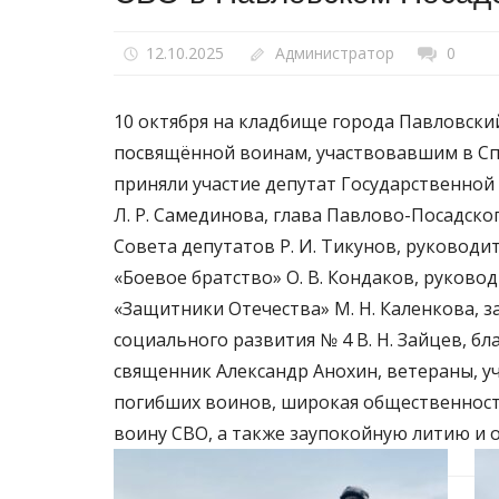
12.10.2025
Администратор
0
10 октября на кладбище города Павловски
посвящённой воинам, участвовавшим в С
приняли участие депутат Государственной
Л. Р. Самединова, глава Павлово-Посадског
Совета депутатов Р. И. Тикунов, руковод
«Боевое братство» О. В. Кондаков, руков
«Защитники Отечества» М. Н. Каленкова, 
социального развития № 4 В. Н. Зайцев, б
священник Александр Анохин, ветераны, 
погибших воинов, широкая общественност
воину СВО, а также заупокойную литию и 