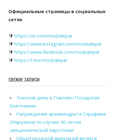
Официальные страницы в социальных
сетях
🔰
https://vk.com/mosbalepar
🔰
https://www.instagram.com/mosbalepar
🔰
https://www.facebook.com/mosbalepar
🔰
https://t.me/mosbalepar
СВЕЖИЕ ЗАПИСИ
Тихонов день в Павлово-Посадском
благочинии
Награждение архимандрита Серафима
(Марухина) по случаю 40-летия
священнической хиротонии
Общегородской выпускной вечер в