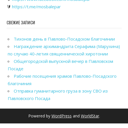
🔰
https://t.me/mosbalepar
СВЕЖИЕ ЗАПИСИ
Тихонов день в Павлово-Посадском благочинии
Награждение архимандрита Серафима (Марухина)
по случаю 40-летия священнической хиротонии
Общегородской выпускной вечер в Павловском
Посаде
Рабочие посещения храмов Павлово-Посадского
благочиния
Отправка гуманитарного груза в зону СВО из
Павловского Посада
Powered by
WordPress
and
WorldStar
.