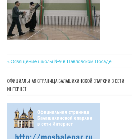
30
at
17.4
Previous
Освящение школы №9 в Павловском Посаде
Навигация
Post:
по
ОФИЦИАЛЬНАЯ СТРАНИЦА БАЛАШИХИНСКОЙ ЕПАРХИИ В СЕТИ
ИНТЕРНЕТ
записям