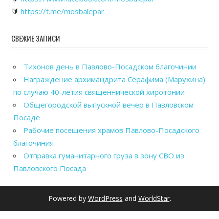
🔰
https://t.me/mosbalepar
СВЕЖИЕ ЗАПИСИ
Тихонов день в Павлово-Посадском благочинии
Награждение архимандрита Серафима (Марухина)
по случаю 40-летия священнической хиротонии
Общегородской выпускной вечер в Павловском
Посаде
Рабочие посещения храмов Павлово-Посадского
благочиния
Отправка гуманитарного груза в зону СВО из
Павловского Посада
Powered by
WordPress
and
WorldStar
.