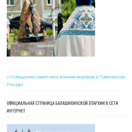
07-
30
at
13.47
Previous
Освящение памятника воинам-морякам в Павловском
Навигация
Посаде
Post:
по
ОФИЦИАЛЬНАЯ СТРАНИЦА БАЛАШИХИНСКОЙ ЕПАРХИИ В СЕТИ
записям
ИНТЕРНЕТ