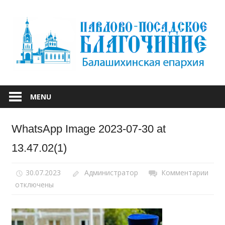
Skip
to
content
БАЛАШИХИНСКОЙ ЕПАРХИИ
ПАВЛОВО-
MENU
ПОСАДСКОЕ
WhatsApp Image 2023-07-30 at
БЛАГОЧИНИЕ
13.47.02(1)
30.07.2023
Администратор
Комментарии
к
отключены
запи
Wha
Ima
2023