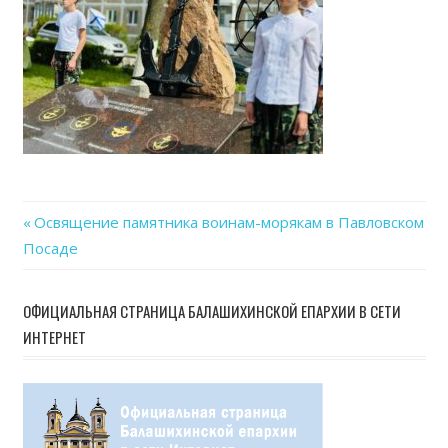
30
at
13.4
Previous
Освящение памятника воинам-морякам в Павловском
Навигация
Посаде
Post:
по
ОФИЦИАЛЬНАЯ СТРАНИЦА БАЛАШИХИНСКОЙ ЕПАРХИИ В СЕТИ
записям
ИНТЕРНЕТ