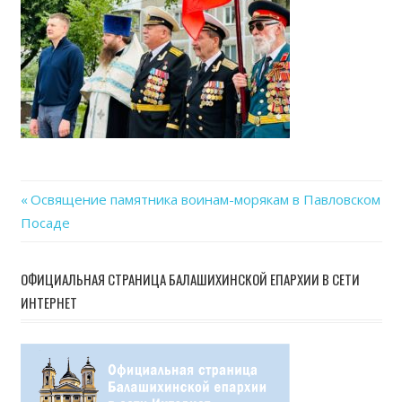
30
at
13.4
Previous
Освящение памятника воинам-морякам в Павловском
Навигация
Посаде
Post:
по
ОФИЦИАЛЬНАЯ СТРАНИЦА БАЛАШИХИНСКОЙ ЕПАРХИИ В СЕТИ
записям
ИНТЕРНЕТ