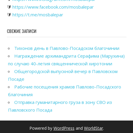
🔰
https://www.facebook.com/mosbalepar
🔰
https://t.me/mosbalepar
СВЕЖИЕ ЗАПИСИ
Тихонов день в Павлово-Посадском благочинии
Награждение архимандрита Серафима (Марухина)
по случаю 40-летия священнической хиротонии
Общегородской выпускной вечер в Павловском
Посаде
Рабочие посещения храмов Павлово-Посадского
благочиния
Отправка гуманитарного груза в зону СВО из
Павловского Посада
Powered by
WordPress
and
WorldStar
.