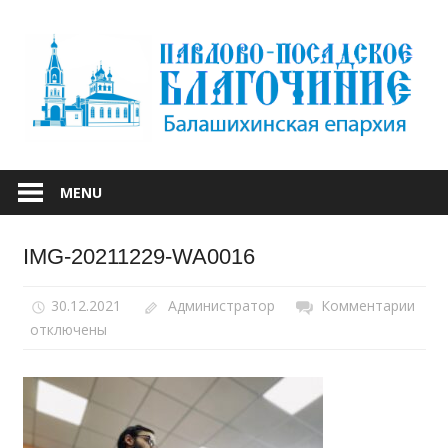
Skip
to
content
БАЛАШИХИНСКОЙ ЕПАРХИИ
ПАВЛОВО-
MENU
ПОСАДСКОЕ
IMG-20211229-WA0016
БЛАГОЧИНИЕ
30.12.2021
Администратор
Комментарии
к
отключены
запи
IMG-
2021
WA0