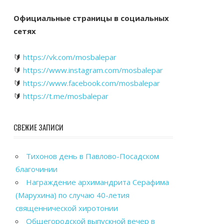
Официальные страницы в социальных
сетях
🔰
https://vk.com/mosbalepar
🔰
https://www.instagram.com/mosbalepar
🔰
https://www.facebook.com/mosbalepar
🔰
https://t.me/mosbalepar
СВЕЖИЕ ЗАПИСИ
Тихонов день в Павлово-Посадском
благочинии
Награждение архимандрита Серафима
(Марухина) по случаю 40-летия
священнической хиротонии
Общегородской выпускной вечер в