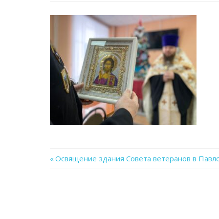
Previous
Освящение здания Совета ветеранов в Павл
Навигация
Post:
по
записям