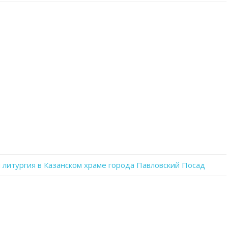
записи
aLeCYSO2_dA
 литургия в Казанском храме города Павловский Посад