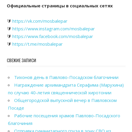
Официальные страницы в социальных сетях
🔰
https://vk.com/mosbalepar
🔰
https://www.instagram.com/mosbalepar
🔰
https://www.facebook.com/mosbalepar
🔰
https://t.me/mosbalepar
СВЕЖИЕ ЗАПИСИ
Тихонов день в Павлово-Посадском благочинии
Награждение архимандрита Серафима (Марухина)
по случаю 40-летия священнической хиротонии
Общегородской выпускной вечер в Павловском
Посаде
Рабочие посещения храмов Павлово-Посадского
благочиния
Отправка гуманитарного груза в зону СВО из