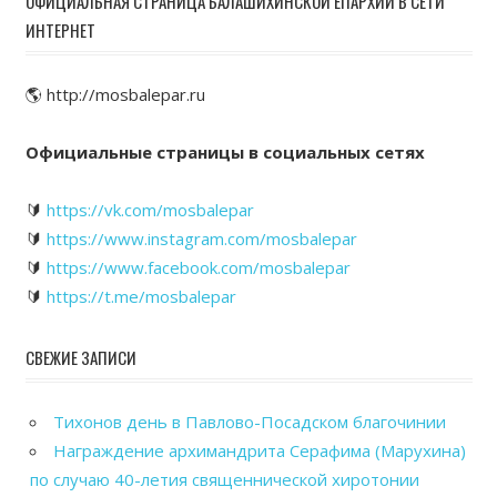
ОФИЦИАЛЬНАЯ СТРАНИЦА БАЛАШИХИНСКОЙ ЕПАРХИИ В СЕТИ
ИНТЕРНЕТ
🌎 http://mosbalepar.ru
Официальные страницы в социальных сетях
🔰
https://vk.com/mosbalepar
🔰
https://www.instagram.com/mosbalepar
🔰
https://www.facebook.com/mosbalepar
🔰
https://t.me/mosbalepar
СВЕЖИЕ ЗАПИСИ
Тихонов день в Павлово-Посадском благочинии
Награждение архимандрита Серафима (Марухина)
по случаю 40-летия священнической хиротонии