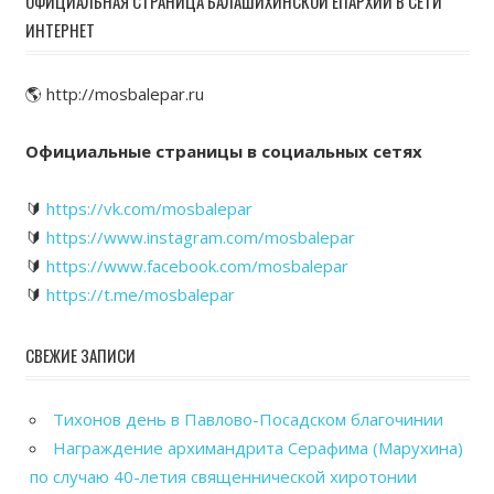
ОФИЦИАЛЬНАЯ СТРАНИЦА БАЛАШИХИНСКОЙ ЕПАРХИИ В СЕТИ
ИНТЕРНЕТ
🌎 http://mosbalepar.ru
Официальные страницы в социальных сетях
🔰
https://vk.com/mosbalepar
🔰
https://www.instagram.com/mosbalepar
🔰
https://www.facebook.com/mosbalepar
🔰
https://t.me/mosbalepar
СВЕЖИЕ ЗАПИСИ
Тихонов день в Павлово-Посадском благочинии
Награждение архимандрита Серафима (Марухина)
по случаю 40-летия священнической хиротонии