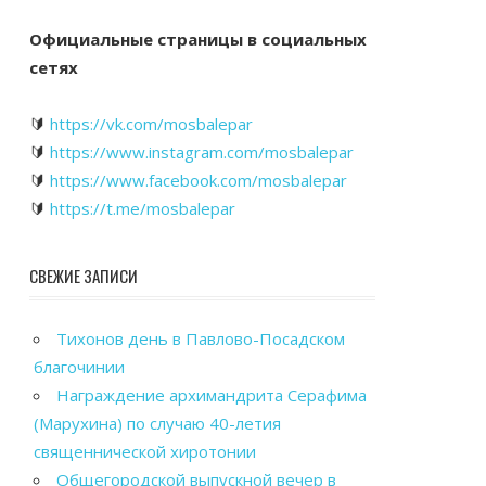
Официальные страницы в социальных
сетях
🔰
https://vk.com/mosbalepar
🔰
https://www.instagram.com/mosbalepar
🔰
https://www.facebook.com/mosbalepar
🔰
https://t.me/mosbalepar
СВЕЖИЕ ЗАПИСИ
Тихонов день в Павлово-Посадском
благочинии
Награждение архимандрита Серафима
(Марухина) по случаю 40-летия
священнической хиротонии
Общегородской выпускной вечер в