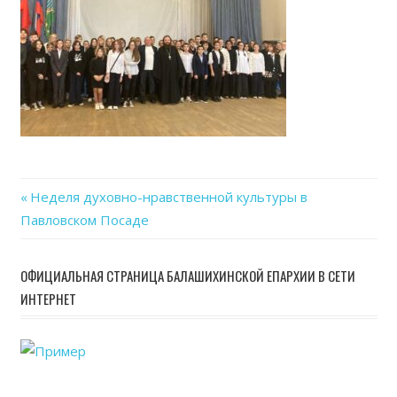
24
at
20.0
Previous
Неделя духовно-нравственной культуры в
Навигация
Павловском Посаде
Post:
по
ОФИЦИАЛЬНАЯ СТРАНИЦА БАЛАШИХИНСКОЙ ЕПАРХИИ В СЕТИ
записям
ИНТЕРНЕТ