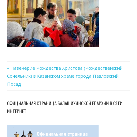
08
at
21.0
Previous
Навечерие Рождества Христова (Рождественский
Навигация
Сочельник) в Казанском храме города Павловский
Post:
Посад
по
записям
ОФИЦИАЛЬНАЯ СТРАНИЦА БАЛАШИХИНСКОЙ ЕПАРХИИ В СЕТИ
ИНТЕРНЕТ