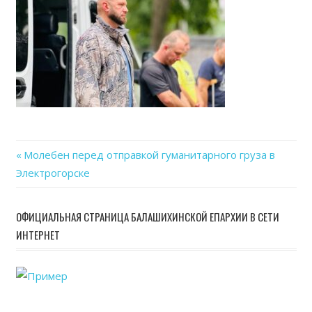
25
at
16.4
Previous
Молебен перед отправкой гуманитарного груза в
Навигация
Электрогорске
Post:
по
ОФИЦИАЛЬНАЯ СТРАНИЦА БАЛАШИХИНСКОЙ ЕПАРХИИ В СЕТИ
записям
ИНТЕРНЕТ