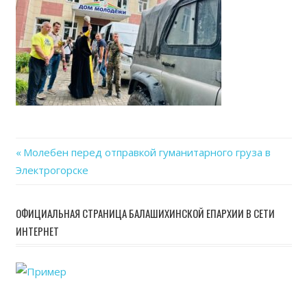
25
at
16.4
Previous
Молебен перед отправкой гуманитарного груза в
Навигация
Электрогорске
Post:
по
ОФИЦИАЛЬНАЯ СТРАНИЦА БАЛАШИХИНСКОЙ ЕПАРХИИ В СЕТИ
записям
ИНТЕРНЕТ