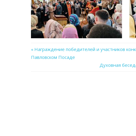
Previous
Награждение победителей и участников конк
Навигация
Павловском Посаде
Post:
Next
Духовная бесед
по
Post:
записям