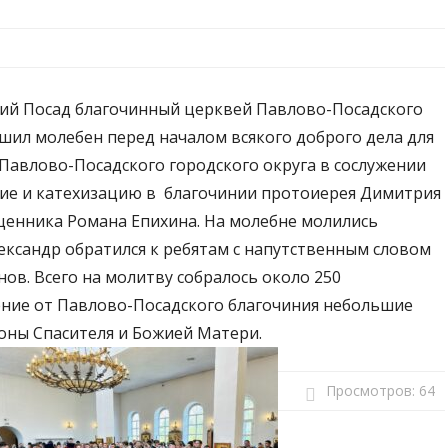
кий Посад благочинный церквей Павлово-Посадского
шил молебен перед началом всякого доброго дела для
авлово-Посадского городского округа в сослужении
ние и катехизацию в благочинии протоиерея Димитрия
щенника Романа Епихина. На молебне молились
ександр обратился к ребятам с напутственным словом
ов. Всего на молитву собралось около 250
ение от Павлово-Посадского благочиния небольшие
оны Спасителя и Божией Матери.
Просмотров:
64