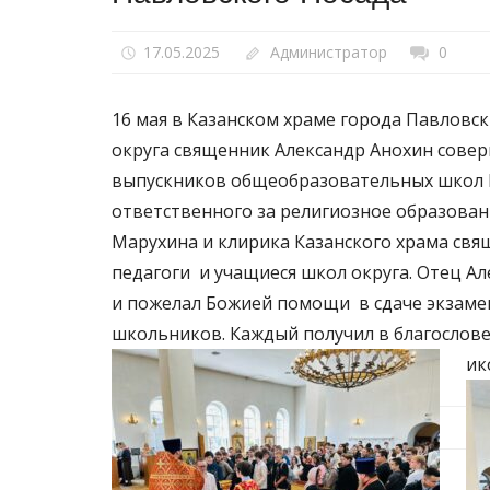
17.05.2025
Администратор
0
16 мая в Казанском храме города Павловс
округа священник Александр Анохин совер
выпускников общеобразовательных школ П
ответственного за религиозное образова
Марухина и клирика Казанского храма свя
педагоги и учащиеся школ округа. Отец Ал
и пожелал Божией помощи в сдаче экзамен
школьников. Каждый получил в благослов
ик