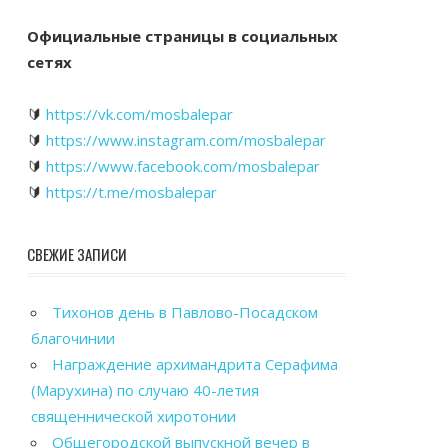
Официальные страницы в социальных
сетях
🔰
https://vk.com/mosbalepar
🔰
https://www.instagram.com/mosbalepar
🔰
https://www.facebook.com/mosbalepar
🔰
https://t.me/mosbalepar
СВЕЖИЕ ЗАПИСИ
Тихонов день в Павлово-Посадском
благочинии
Награждение архимандрита Серафима
(Марухина) по случаю 40-летия
священнической хиротонии
Общегородской выпускной вечер в