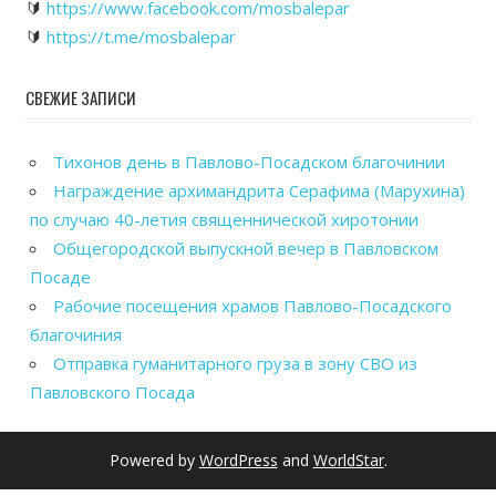
🔰
https://www.facebook.com/mosbalepar
🔰
https://t.me/mosbalepar
СВЕЖИЕ ЗАПИСИ
Тихонов день в Павлово-Посадском благочинии
Награждение архимандрита Серафима (Марухина)
по случаю 40-летия священнической хиротонии
Общегородской выпускной вечер в Павловском
Посаде
Рабочие посещения храмов Павлово-Посадского
благочиния
Отправка гуманитарного груза в зону СВО из
Павловского Посада
Powered by
WordPress
and
WorldStar
.