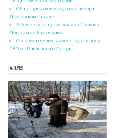
священнической хиротонии
Общегородской выпускной вечер в
Павловском Посаде
Рабочие посещения храмов Павлово-
Посадского благочиния
Отправка гуманитарного груза в зону
СВО из Павловского Посада
ГАЛЕРЕЯ