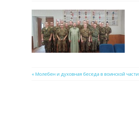
Previous
Молебен и духовная беседа в воинской част
Навигация
Post:
по
записям