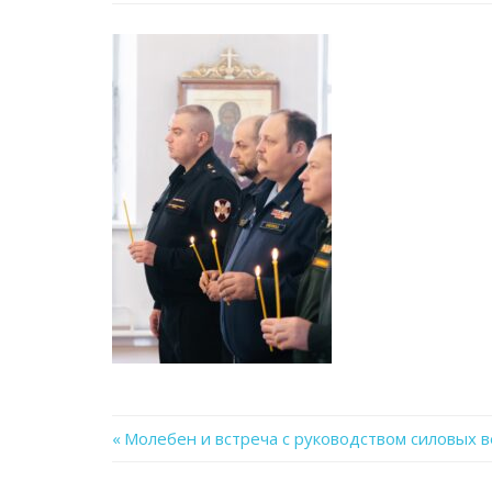
Previous
Молебен и встреча с руководством силовых 
Навигация
Post: