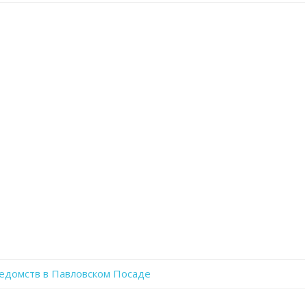
записи
w_1YlTKQmEI
ведомств в Павловском Посаде