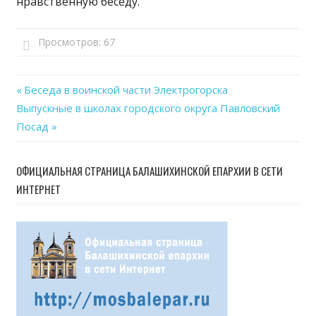
нравственную беседу.
Просмотров:
67
Previous
Беседа в воинской части Электрогорска
Навигация
Next
Выпускные в школах городского округа Павловский
Post:
Post:
Посад
по
записям
ОФИЦИАЛЬНАЯ СТРАНИЦА БАЛАШИХИНСКОЙ ЕПАРХИИ В СЕТИ
ИНТЕРНЕТ