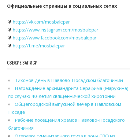
Официальные страницы в социальных сетях
🔰
https://vk.com/mosbalepar
🔰
https://www.instagram.com/mosbalepar
🔰
https://www.facebook.com/mosbalepar
🔰
https://t.me/mosbalepar
СВЕЖИЕ ЗАПИСИ
Тихонов день в Павлово-Посадском благочинии
Награждение архимандрита Серафима (Марухина)
по случаю 40-летия священнической хиротонии
Общегородской выпускной вечер в Павловском
Посаде
Рабочие посещения храмов Павлово-Посадского
благочиния
Отправка гуманитарного груза в зону СВО из