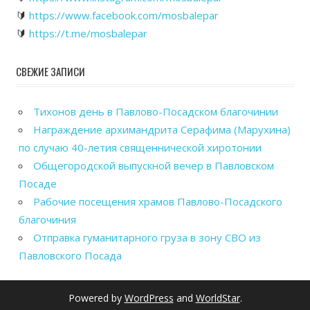
🔰
https://www.facebook.com/mosbalepar
🔰
https://t.me/mosbalepar
СВЕЖИЕ ЗАПИСИ
Тихонов день в Павлово-Посадском благочинии
Награждение архимандрита Серафима (Марухина)
по случаю 40-летия священнической хиротонии
Общегородской выпускной вечер в Павловском
Посаде
Рабочие посещения храмов Павлово-Посадского
благочиния
Отправка гуманитарного груза в зону СВО из
Павловского Посада
Powered by
WordPress
and
WorldStar
.