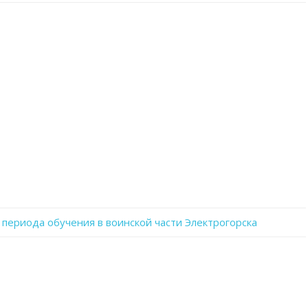
записи
WhatsApp
Image
2023-
01-
10
at
12.22.18
периода обучения в воинской части Электрогорска