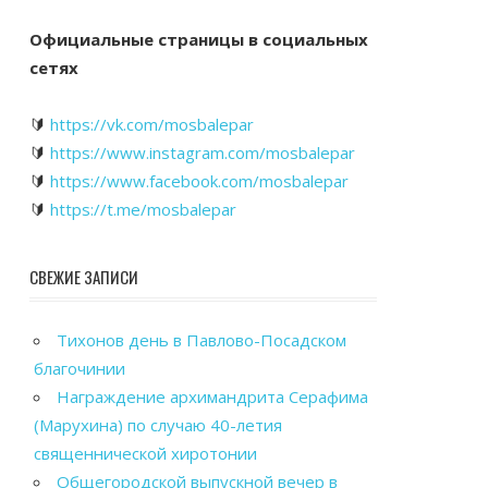
Официальные страницы в социальных
сетях
🔰
https://vk.com/mosbalepar
🔰
https://www.instagram.com/mosbalepar
🔰
https://www.facebook.com/mosbalepar
🔰
https://t.me/mosbalepar
СВЕЖИЕ ЗАПИСИ
Тихонов день в Павлово-Посадском
благочинии
Награждение архимандрита Серафима
(Марухина) по случаю 40-летия
священнической хиротонии
Общегородской выпускной вечер в