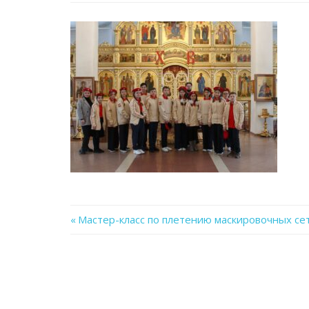
Previous
Мастер-класс по плетению маскировочных се
Навигация
Post:
по
записям