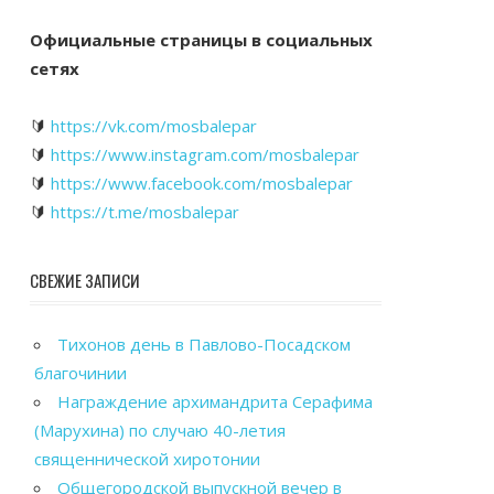
Официальные страницы в социальных
сетях
🔰
https://vk.com/mosbalepar
🔰
https://www.instagram.com/mosbalepar
🔰
https://www.facebook.com/mosbalepar
🔰
https://t.me/mosbalepar
СВЕЖИЕ ЗАПИСИ
Тихонов день в Павлово-Посадском
благочинии
Награждение архимандрита Серафима
(Марухина) по случаю 40-летия
священнической хиротонии
Общегородской выпускной вечер в