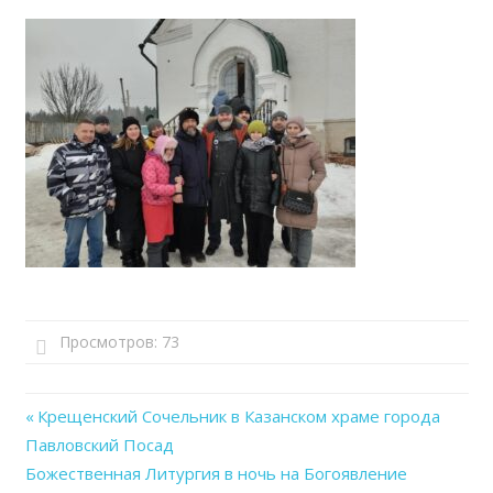
Просмотров:
73
Previous
Крещенский Сочельник в Казанском храме города
Навигация
Павловский Посад
Post:
Next
Божественная Литургия в ночь на Богоявление
по