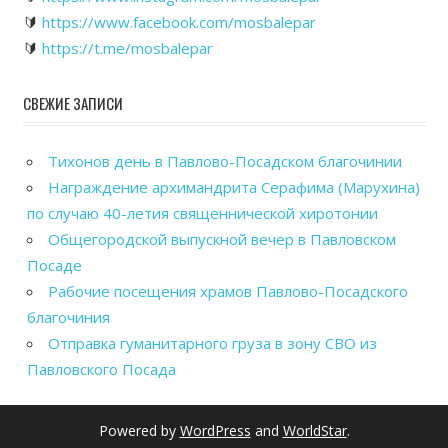
🔰
https://www.facebook.com/mosbalepar
🔰
https://t.me/mosbalepar
СВЕЖИЕ ЗАПИСИ
Тихонов день в Павлово-Посадском благочинии
Награждение архимандрита Серафима (Марухина)
по случаю 40-летия священнической хиротонии
Общегородской выпускной вечер в Павловском
Посаде
Рабочие посещения храмов Павлово-Посадского
благочиния
Отправка гуманитарного груза в зону СВО из
Павловского Посада
Powered by
WordPress
and
WorldStar
.