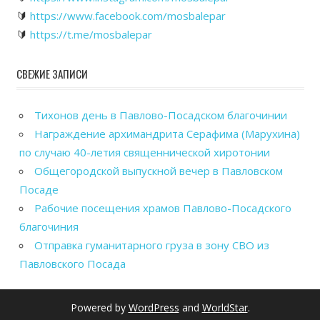
🔰
https://www.facebook.com/mosbalepar
🔰
https://t.me/mosbalepar
СВЕЖИЕ ЗАПИСИ
Тихонов день в Павлово-Посадском благочинии
Награждение архимандрита Серафима (Марухина)
по случаю 40-летия священнической хиротонии
Общегородской выпускной вечер в Павловском
Посаде
Рабочие посещения храмов Павлово-Посадского
благочиния
Отправка гуманитарного груза в зону СВО из
Павловского Посада
Powered by
WordPress
and
WorldStar
.