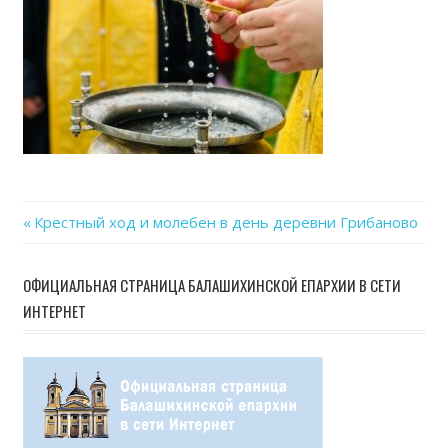
25
at
16.4
Previous
Крестный ход и молебен в день деревни Грибаново
Навигация
Post:
по
ОФИЦИАЛЬНАЯ СТРАНИЦА БАЛАШИХИНСКОЙ ЕПАРХИИ В СЕТИ
ИНТЕРНЕТ
записям