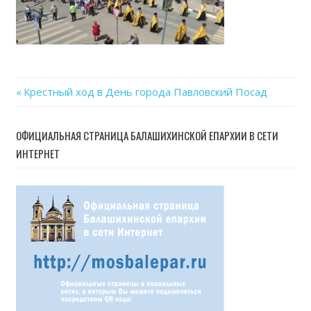
04
at
19.0
Previous
Крестный ход в День города Павловский Посад
Навигация
Post:
по
ОФИЦИАЛЬНАЯ СТРАНИЦА БАЛАШИХИНСКОЙ ЕПАРХИИ В СЕТИ
ИНТЕРНЕТ
записям