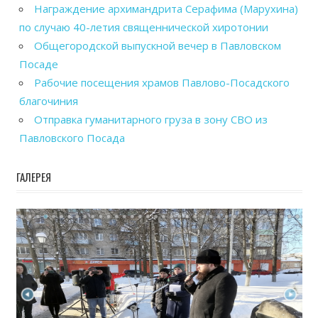
Награждение архимандрита Серафима (Марухина)
по случаю 40-летия священнической хиротонии
Общегородской выпускной вечер в Павловском
Посаде
Рабочие посещения храмов Павлово-Посадского
благочиния
Отправка гуманитарного груза в зону СВО из
Павловского Посада
ГАЛЕРЕЯ