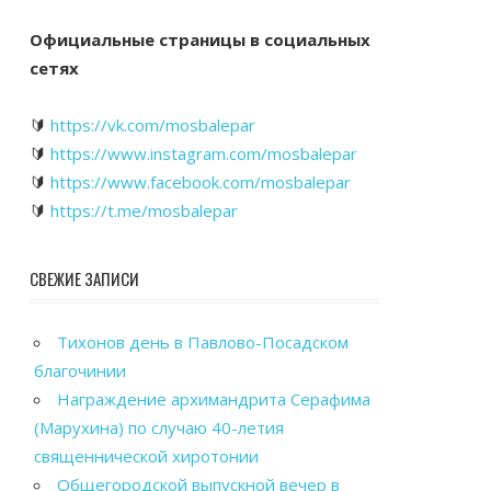
Официальные страницы в социальных
сетях
🔰
https://vk.com/mosbalepar
🔰
https://www.instagram.com/mosbalepar
🔰
https://www.facebook.com/mosbalepar
🔰
https://t.me/mosbalepar
СВЕЖИЕ ЗАПИСИ
Тихонов день в Павлово-Посадском
благочинии
Награждение архимандрита Серафима
(Марухина) по случаю 40-летия
священнической хиротонии
Общегородской выпускной вечер в