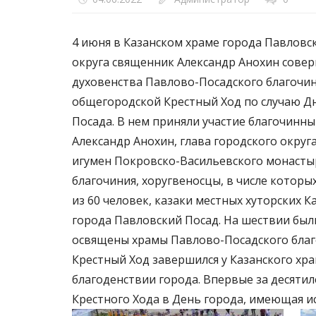
4 июня в Казанском храме города Павлов
округа священник Александр Анохин сове
духовенства Павлово-Посадского благочин
общегородской Крестный Ход по случаю Д
Посада. В нем приняли участие благочинн
Александр Анохин, глава городского округ
игумен Покровско-Васильевского монастыр
благочиния, хоругвеносцы, в числе которы
из 60 человек, казаки местных хуторских
города Павловский Посад. На шествии был
освящены храмы Павлово-Посадского благ
Крестный Ход завершился у Казанского хра
благоденствии города. Впервые за десят
Крестного Хода в День города, имеющая и