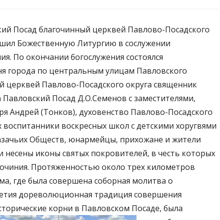
ский Посад благочинный церквей Павлово-Посадского
ршил Божественную Литургию в сослужении
ия. По окончании богослужения состоялся
ня города по центральным улицам Павловского
ый церквей Павлово-Посадского округа священник
а Павловский Посад Д.О.Семенов с заместителями,
я Андрей (Тонков), духовенство Павлово-Посадского
х воспитанники воскресных школ с детскими хоругвями
 Казачьих Обществ, юнармейцы, прихожане и жители
и несены иконы святых покровителей, в честь которых
очиния. Протяженностью около трех километров
ма, где была совершена соборная молитва о
илетия дореволюционная традиция совершения
сторические корни в Павловском Посаде, была